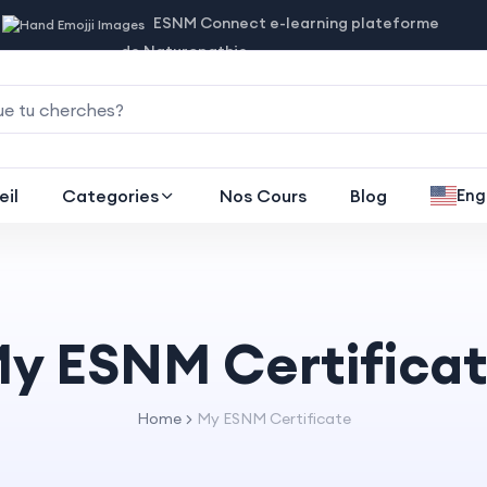
ESNM Connect e-learning plateforme
de Naturopathie
eil
Categories
Nos Cours
Blog
Eng
y ESNM Certifica
Home
My ESNM Certificate