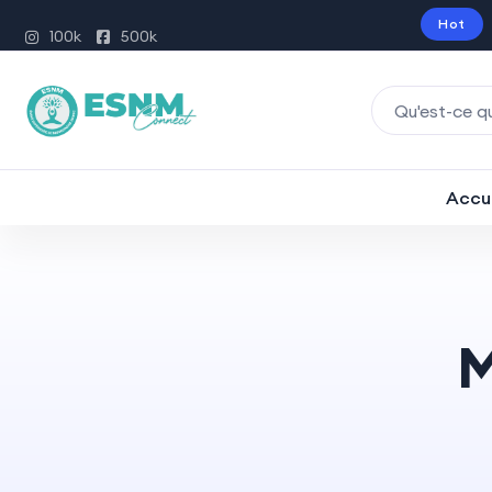
Hot
100k
500k
Accu
M