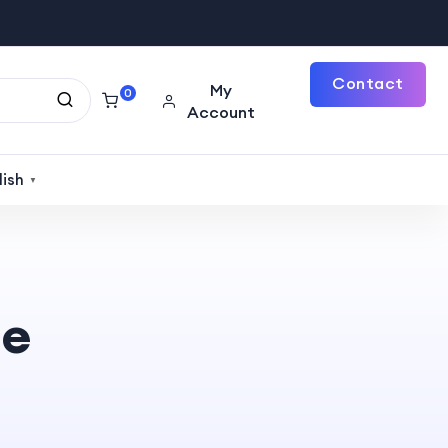
Contact
My
0
Account
Us
lish
▼
te