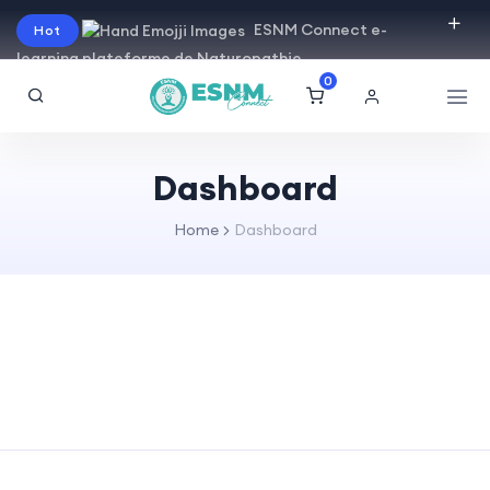
ESNM Connect e-
Hot
learning plateforme de Naturopathie
0
Dashboard
Home
Dashboard