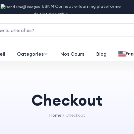
ESNM Connect e-learning plateforme
de Naturopathie
eil
Categories
Nos Cours
Blog
Eng
Checkout
Home
Checkout