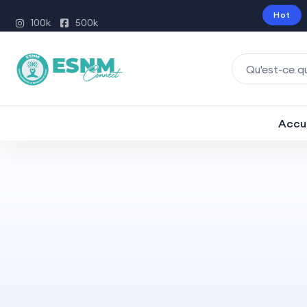
Hot
100k
500k
Accu