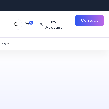
Contact
My
0
Account
Us
lish
▼