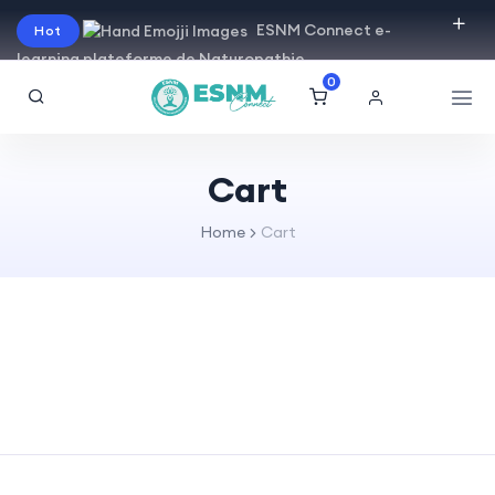
ESNM Connect e-
Hot
learning plateforme de Naturopathie
0
Cart
Home
Cart